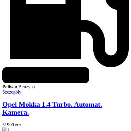
Paliwo:
Benzyna
Szczegóły
Opel Mokka 1.4 Turbo. Automat.
Kamera.
51900
PLN