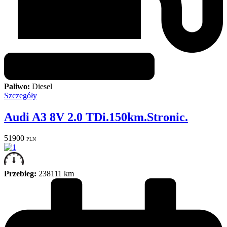
Paliwo:
Diesel
Szczegóły
Audi A3 8V 2.0 TDi.150km.Stronic.
51900
PLN
Przebieg:
238111 km