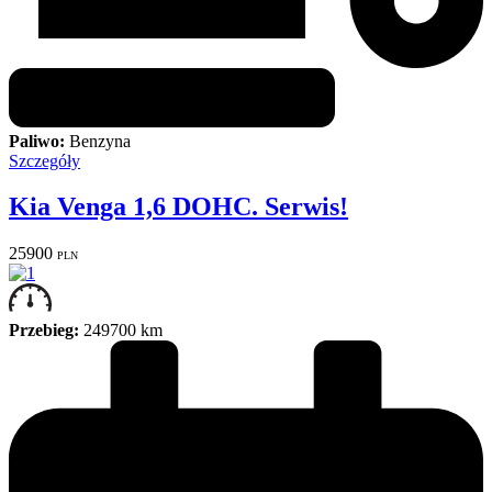
Paliwo:
Benzyna
Szczegóły
Kia Venga 1,6 DOHC. Serwis!
25900
PLN
Przebieg:
249700 km