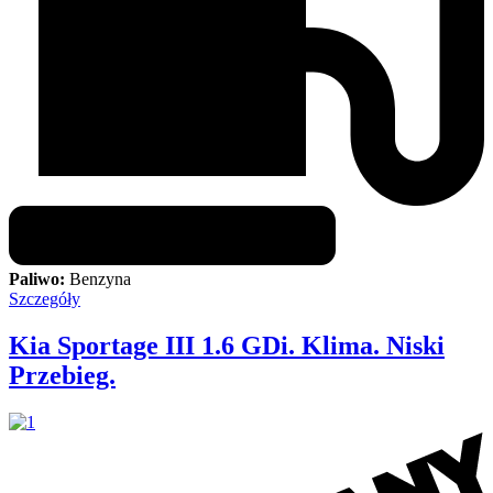
Paliwo:
Benzyna
Szczegóły
Kia Sportage III 1.6 GDi. Klima. Niski
Przebieg.