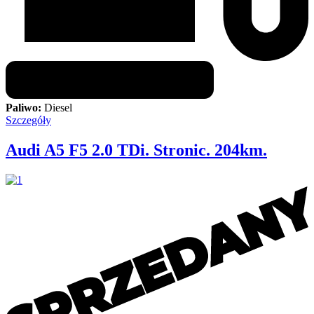
Paliwo:
Diesel
Szczegóły
Audi A5 F5 2.0 TDi. Stronic. 204km.