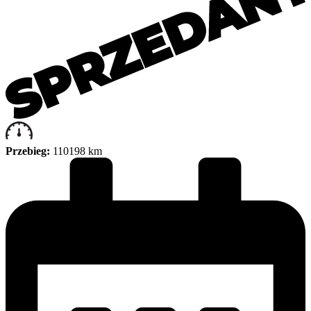
Przebieg:
110198 km