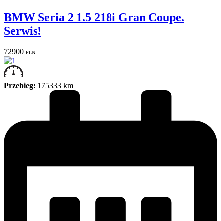
BMW Seria 2 1.5 218i Gran Coupe.
Serwis!
72900
PLN
Przebieg:
175333 km